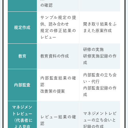
の確認
サンプル規定の提
供、読み合わせ
聞き取り結果をふ
規定作成
規定の修正結果の
まえた原案作成
レビュー
研修の実施
教育
教育資料の作成
研修実施記録の作
成
内部監査の立ち会
内部監査結果の確
い・代行
認
内部監査
内部監査記録の作
改善策の提案
成
マネジメン
マネジメントレビ
トレビュー
レビュー結果の確
ューの立ち会いと
（代表者に
認
記録の作成
よる見直