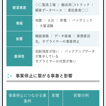
○○製造工場 ｜ 輸送用○tトラック ｜
経営資源
顧客データベース ｜ 委託業者○○
地震 ｜ 火災 ｜ 停電 ｜ パンデミック
脅威
｜ 大量退職
機器損傷 ｜ データ破壊 ｜ 業務委託
影響
先、サプライヤーの事業停止
弱耐強度が低い ｜ バックアップデータ
脆弱性
が集中している
サプライヤーの代替が無い
事業停止に繋がる事象と影響
事業停止につながる事
影響
影響の例
象例