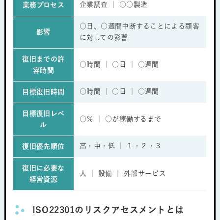
企業調査 ｜ ○○製造
業務プロセス
○日、○週間中断することによる顧客
影響
に対しての影響
復旧までの許
○時間 ｜ ○日 ｜ ○週間
容時間
○時間 ｜ ○日 ｜ ○週間
目標復旧時間
目標復旧レベ
○％ ｜ ○が稼働するまで
ル
高・中・低 ｜ １・２・３
復旧優先順位
復旧に必要な
人 ｜ 設備 ｜ 外部サービス
経営資源
ISO22301のリスクアセスメントとは