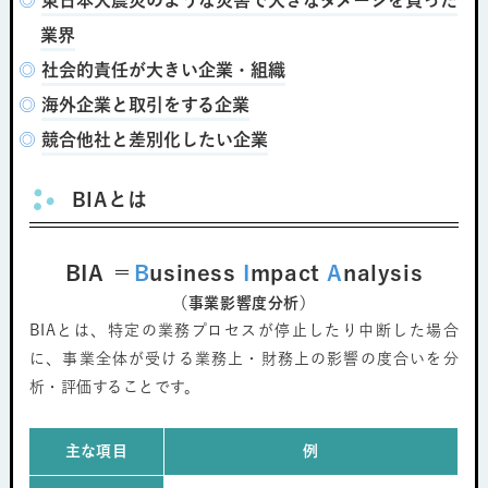
◎
東日本大震災のような災害で大きなダメージを負った
業界
◎
社会的責任が大きい企業・組織
◎
海外企業と取引をする企業
◎
競合他社と差別化したい企業
BIAとは
BIA ＝
B
usiness
I
mpact
A
nalysis
（事業影響度分析）
BIAとは、特定の業務プロセスが停止したり中断した場合
に、事業全体が受ける業務上・財務上の影響の度合いを分
析・評価することです。
主な項目
例