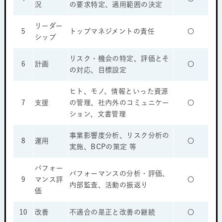
況
の要求特定、適用範囲の決定
リーダー
5
トップマネジメントの責任
〇
シップ
リスク・機会の特定、評価とそ
6
計画
〇
の対応、目標設定
ヒト、モノ、情報といった資源
7
支援
の管理、社内外のコミュニケー
〇
ション、文書管理
事業影響度分析、リスク分析の
8
運用
〇
実施、BCPの策定 等
パフォー
パフォーマンスの分析・評価、
9
マンス評
〇
内部監査、活動の振返り
価
10
改善
不適合の是正と改善の継続
〇