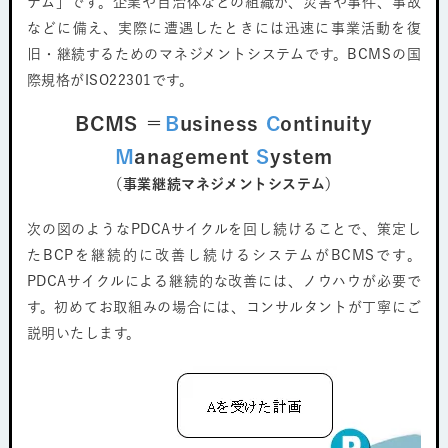
テム」です。企業や自治体などの組織が、災害や事件、事故
などに備え、実際に遭遇したときには迅速に事業活動を復
旧・継続するためのマネジメントシステムです。BCMSの国
際規格がISO22301です。
BCMS ＝
B
usiness
C
ontinuity
M
anagement
S
ystem
（事業継続マネジメントシステム）
次の図のようなPDCAサイクルを回し続けることで、策定し
たBCPを継続的に改善し続けるシステムがBCMSです。
PDCAサイクルによる継続的な改善には、ノウハウが必要で
す。初めてお取組みの場合には、コンサルタントが丁寧にご
説明いたします。