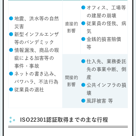
オフィス、工場等
の建屋の崩壊
地震、洪水等の自然
従業員の怪我、病
直接的
災害
影響
気
新型インフルエンザ
金銭的損害賠償
等のパンデミック
等
情報漏洩、商品の瑕
疵による加害等の
仕入先、業務委託
事件・事故
先の事業中断、倒
ネットの書き込み、
産
間接的
パワハラ、不法行為
影響
公共インフラの損
従業員の退社
壊
風評被害 等
ISO22301認証取得までの主な行程