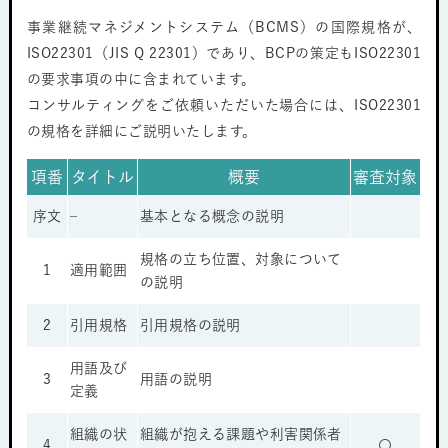
事業継続マネジメントシステム（BCMS）の国際規格が、
ISO22301（JIS Q 22301）であり、BCPの策定もISO22301
の要求事項の中に含まれています。
コンサルティングをご依頼いただいた場合には、ISO22301
の規格を詳細にご説明いたします。
項番
タイトル
概要
審査対象
序文
–
基本となる概念の説明
規格の立ち位置、対象について
1
適用範囲
の説明
2
引用規格
引用規格の説明
用語及び
3
用語の説明
定義
組織の状
組織が抱える課題や利害関係者
4
〇