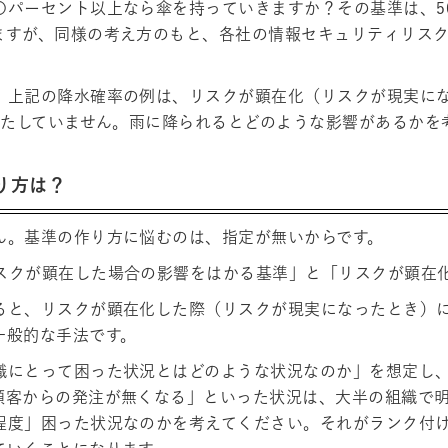
〇パーセント以上なら傘を持っていきますか？その基準は、5
ますが、同様の考え方のもと、各社の情報セキュリティリス
、上記の降水確率の例は、リスクが顕在化（リスクが現実に
求は満たしていません。雨に降られるとどのような影響があるか
り方は？
ん。基準の作り方に悩むのは、指定が無いからです。
スクが顕在した場合の影響をはかる基準」と「リスクが顕在
ると、リスクが顕在化した際（リスクが現実になったとき）
一般的な手法です。
織にとって困った状況とはどのような状況なのか」を想定し
顧客からの発注が無くなる」といった状況は、大半の組織で
程度」困った状況なのかを考えてください。それがランク付